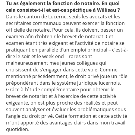
Tu as également la fonction de notaire. En quoi
cela consiste-t-il et est-ce spécifique à Willisau ?
Dans le canton de Lucerne, seuls les avocats et les
secrétaires communaux peuvent exercer la fonction
officielle de notaire. Pour cela, ils doivent passer un
examen afin d’obtenir le brevet de notariat. Cet
examen étant très exigeant et l’activité de notaire se
pratiquant en parallèle d’un emploi principal – c’est-à-
dire le soir et le week-end – rares sont
malheureusement mes jeunes collègues qui
choisissent de s’engager dans cette voie. Comme
mentionné précédemment, le droit privé joue un rôle
prépondérant dans le système juridique lucernois.
Grâce à l’étude complémentaire pour obtenir le
brevet de notariat et à l’exercice de cette activité
exigeante, on est plus proche des réalités et peut
souvent analyser et évaluer les problématiques sous
l’angle du droit privé. Cette formation et cette activité
m’ont apporté des avantages clairs dans mon travail
quotidien.