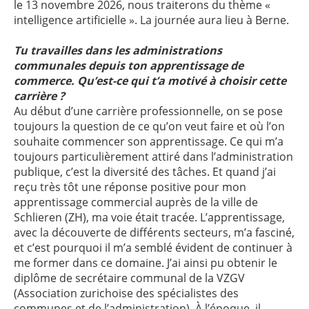
le 13 novembre 2026, nous traiterons du thème «
intelligence artificielle ». La journée aura lieu à Berne.
Tu travailles dans les administrations
communales depuis ton apprentissage de
commerce.
Qu’est-ce qui t’a motivé à choisir cette
carrière ?
Au début d’une carrière professionnelle, on se pose
toujours la question de ce qu’on veut faire et où l’on
souhaite commencer son apprentissage. Ce qui m’a
toujours particulièrement attiré dans l’administration
publique, c’est la diversité des tâches. Et quand j’ai
reçu très tôt une réponse positive pour mon
apprentissage commercial auprès de la ville de
Schlieren (ZH), ma voie était tracée. L’apprentissage,
avec la découverte de différents secteurs, m’a fasciné,
et c’est pourquoi il m’a semblé évident de continuer à
me former dans ce domaine. J’ai ainsi pu obtenir le
diplôme de secrétaire communal de la VZGV
(Association zurichoise des spécialistes des
communes et de l’administration). À l’époque, il