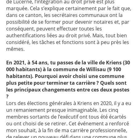
de Lucerne, l’intégration au droit privé est plus
marquée. Cela s’explique certainement par le fait que,
dans ce canton, les secrétaires communaux ont la
possibilité de se former pour devenir notaires et, par
conséquent, peuvent effectuer toutes les
authentifications liées au droit privé. Mais, tout bien
considéré, les tâches et fonctions sont à peu près les
mêmes.
En 2021, à 54 ans, tu passes de la ville de Kriens (30
000 habitants) à la commune de Willisau (9 100
habitants). Pourquoi avoir choisi une commune
plus petite pour terminer ta carrière ? Quels sont
les principaux changements entre ces deux postes
?
Lors des élections générales à Kriens en 2020, il y a eu
un remaniement presque inimaginable. Les cinq
membres sortants de l’exécutif ont tous été écartés
ou ont choisi de se retirer. Cet événement a renforcé
mon souhait, à la fin de ma carrière professionnelle,
de relever un nouveau défi dans une commune plus