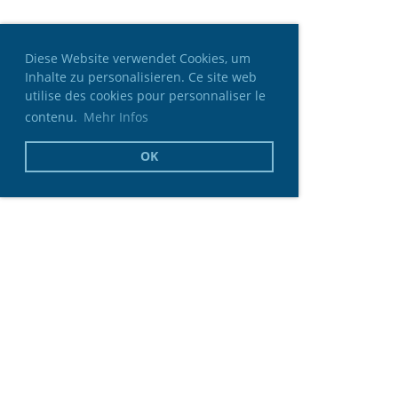
Diese Website verwendet Cookies, um
Inhalte zu personalisieren. Ce site web
utilise des cookies pour personnaliser le
contenu.
Mehr Infos
OK
© Schweizerische Konferenz der Stadt- und
Gemeindeschreiber (SKSG-CSSM-CSSC)
Impressum
Datenschutz